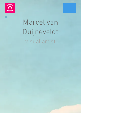
Marcel van
Duijneveldt
visual artist